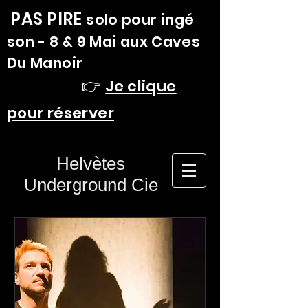
PAS PIRE
solo pour ingé
son - 8 & 9 Mai aux Caves
Du Manoir
👉
Je clique
pour réserver
Helvètes
Underground Cie